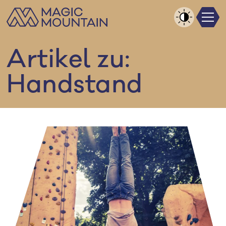
Men
Zum
Inhalt
Kontrast
springen
erhöhen
Artikel zu:
Handstand