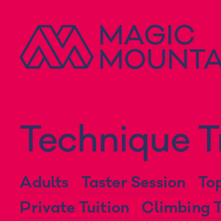
Skip
to
content
Technique T
Adults
Taster Session
To
Private Tuition
Climbing T