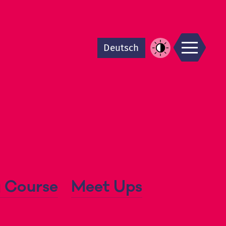
Men
De
utsch
Increase
Contrast
 Course
Meet Ups