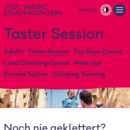
Men
Skip
De
utsch
to
Increase
content
Contrast
Taster Session
Adults
Taster Session
Top Rope Course
Lead Climbing Course
Meet Ups
Private Tuition
Climbing Training
Noch nie geklettert?