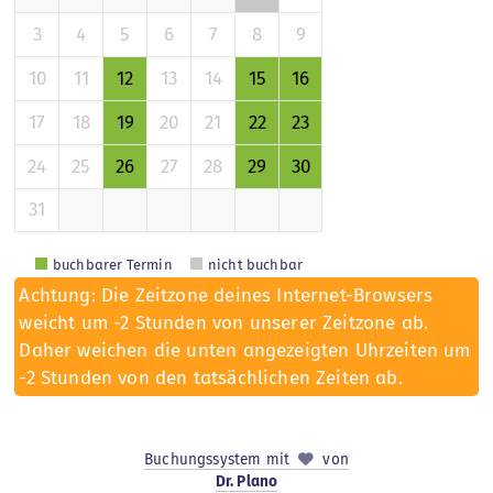
3
4
5
6
7
8
9
10
11
12
13
14
15
16
17
18
19
20
21
22
23
24
25
26
27
28
29
30
31
buchbarer Termin
nicht buchbar
Achtung: Die Zeitzone deines Internet-Browsers
weicht um -2 Stunden von unserer Zeitzone ab.
Daher weichen die unten angezeigten Uhrzeiten um
-2 Stunden von den tatsächlichen Zeiten ab.
Buchungssystem mit
von
Dr. Plano