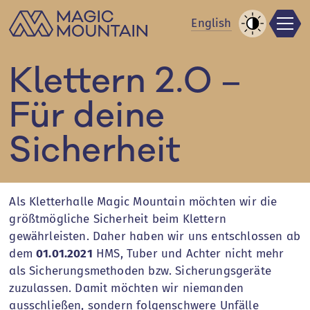
Men
Zum
En
glish
Inhalt
Kontrast
springen
erhöhen
Klettern 2.0 –
Für deine
Sicherheit
Als Kletterhalle Magic Mountain möchten wir die
größtmögliche Sicherheit beim Klettern
gewährleisten. Daher haben wir uns entschlossen ab
dem
01.01.2021
HMS, Tuber und Achter nicht mehr
als​ Sicherungsmethoden bzw. Sicherungsgeräte
zuzulassen. Damit möchten wir niemanden
ausschließen, sondern folgenschwere Unfälle