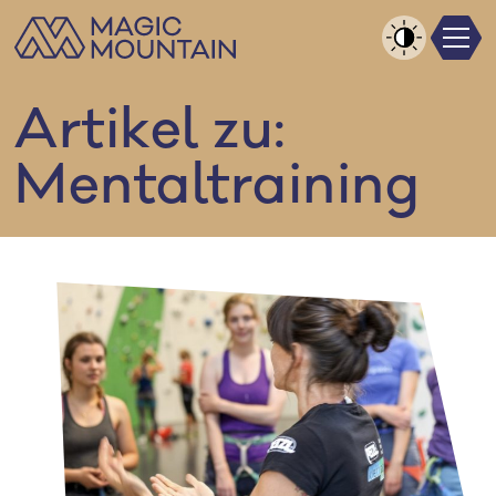
Men
Zum
Inhalt
Kontrast
springen
erhöhen
Artikel zu:
Mentaltraining