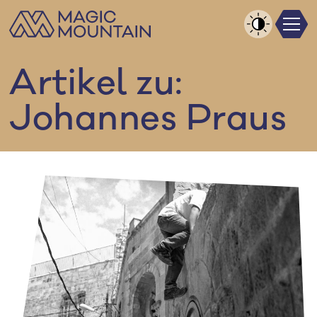
Men
Zum
Inhalt
Kontrast
springen
erhöhen
Artikel zu:
Johannes Praus