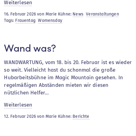
:
Weiterlesen
Frauen*tag
16. Februar 2026 von Marie Kühne:
News
Veranstaltungen
im
Tags:
Frauentag
Womensday
Magic
Mountain
7.+8.
Wand was?
März
WANDWARTUNG, vom 18. bis 20. Februar ist es wieder
so weit. Vielleicht hast du schonmal die große
Hubarbeitsbühne im Magic Mountain gesehen. In
regelmäßigen Abständen mieten wir diesen
nützlichen Helfer…
:
Weiterlesen
Wand
12. Februar 2026 von Marie Kühne:
Berichte
was?