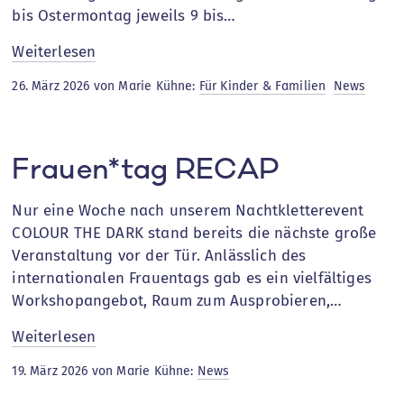
bis Ostermontag jeweils 9 bis…
:
Weiterlesen
Ostern
26. März 2026 von Marie Kühne:
Für Kinder & Familien
News
in
der
Kletterhalle
Frauen*tag RECAP
Nur eine Woche nach unserem Nachtkletterevent
COLOUR THE DARK stand bereits die nächste große
Veranstaltung vor der Tür. Anlässlich des
internationalen Frauentags gab es ein vielfältiges
Workshopangebot, Raum zum Ausprobieren,…
:
Weiterlesen
Frauen*tag
19. März 2026 von Marie Kühne:
News
RECAP