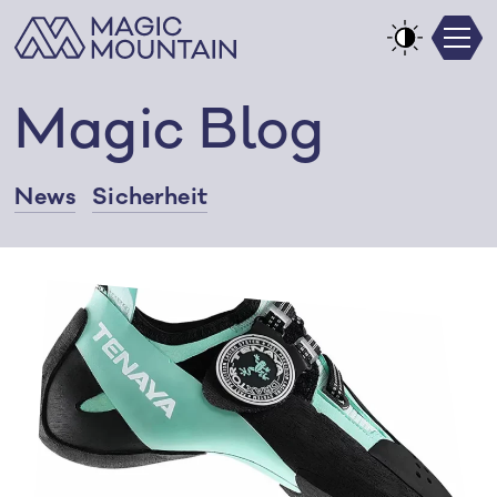
Men
Zum
Inhalt
Kontrast
springen
verringern
Magic Blog
News
Sicherheit