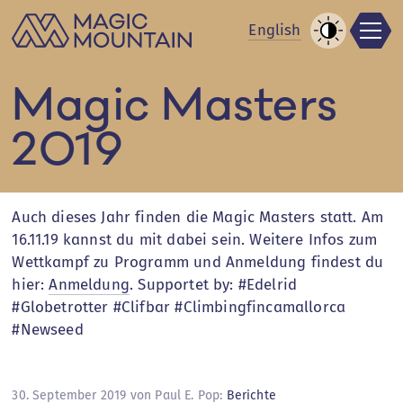
Men
Zum
En
glish
Inhalt
Kontrast
springen
erhöhen
Magic Masters
2019
Auch dieses Jahr finden die Magic Masters statt. Am
16.11.19 kannst du mit dabei sein. Weitere Infos zum
Wettkampf zu Programm und Anmeldung findest du
hier:
Anmeldung
. Supportet by: #Edelrid
#Globetrotter #Clifbar #Climbingfincamallorca
#Newseed
30. September 2019 von Paul E. Pop:
Berichte