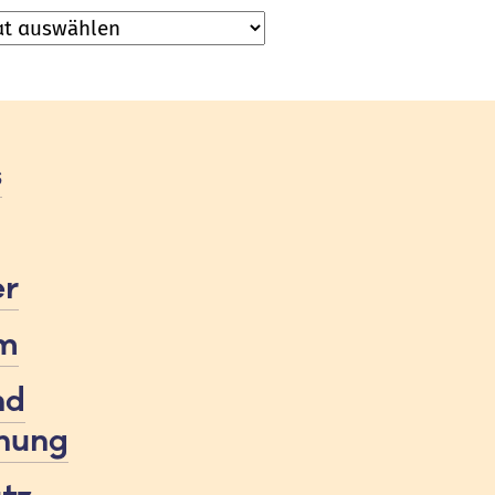
ve
s
er
m
nd
nung