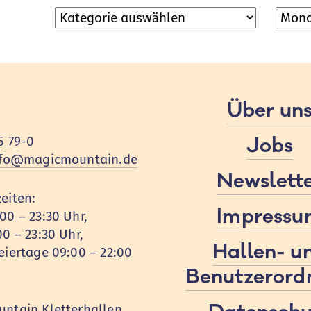
Kategorien
Archi
Über un
Jobs
5 79-0
nfo@magicmountain.de
Newslett
eiten:
Impressu
00 – 23:30 Uhr,
00 – 23:30 Uhr,
Hallen- u
eiertage 09:00 – 22:00
Benutzerord
ntain Kletterhallen