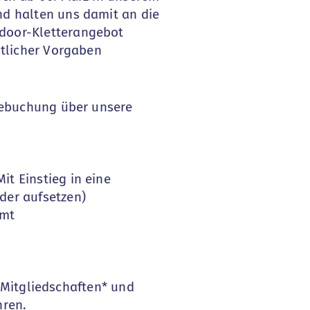
nd halten uns damit an die
tdoor-Kletterangebot
mtlicher Vorgaben
inebuchung über unsere
t Einstieg in eine
der aufsetzen)
mmt
. Mitgliedschaften* und
hren.