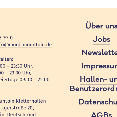
Über un
Jobs
5 79-0
nfo@magicmountain.de
Newslett
eiten:
Impressu
00 – 23:30 Uhr,
00 – 23:30 Uhr,
Hallen- u
eiertage 09:00 – 22:00
Benutzerord
Datenschu
ntain Kletterhallen
tgerstraße 20,
AGBs
lin, Deutschland