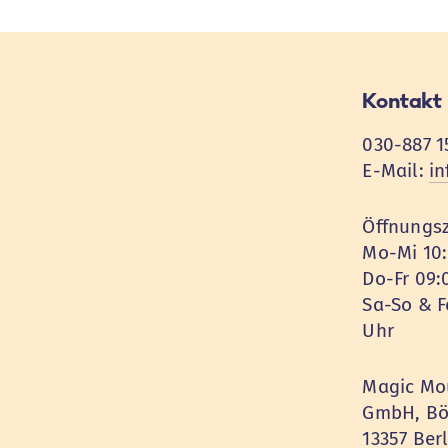
Kontakt
030-887 1
E-Mail:
i
Öffnungsz
Mo-Mi 10:
Do-Fr 09:
Sa-So & F
Uhr
Magic Mou
GmbH, Böt
13357 Ber