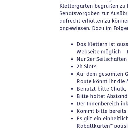
Klettergarten begrüßen zu 
Senatsvorgaben zur Ausübu
aufrecht erhalten zu können
angewiesen. Dazu im Folge
Das Klettern ist au
Webseite möglich –
Nur 2er Seilschaften
2h Slots
Auf dem gesamten Ge
Route könnt ihr die
Benutzt bitte Chalk,
Bitte haltet Abstan
Der Innenbereich ink
Kommt bitte bereits
Es gilt ein einheitli
Rabattkarten* pausi