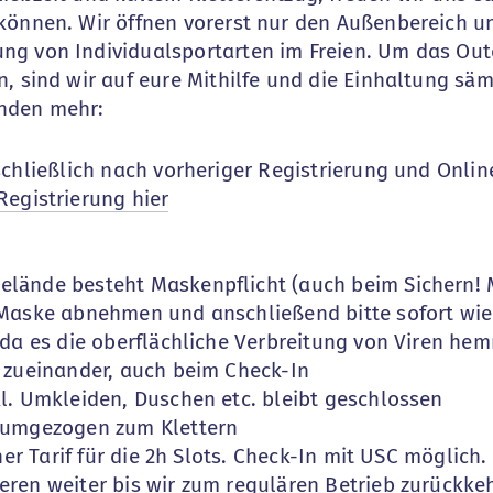
können. Wir öffnen vorerst nur den Außenbereich u
ng von Individualsportarten im Freien. Um das Ou
, sind wir auf eure Mithilfe und die Einhaltung sä
nden mehr:
sschließlich nach vorheriger Registrierung und Onl
Registrierung hier
lände besteht Maskenpflicht (auch beim Sichern! Mi
 Maske abnehmen und anschließend bitte sofort wie
 da es die oberflächliche Verbreitung von Viren he
d zueinander, auch beim Check-In
l. Umkleiden, Duschen etc. bleibt geschlossen
 umgezogen zum Klettern
cher Tarif für die 2h Slots. Check-In mit USC möglich
eren weiter bis wir zum regulären Betrieb zurückke