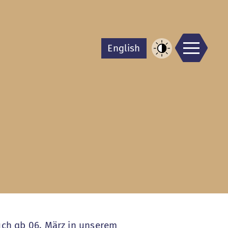
Men
En
glish
Kontrast
erhöhen
uch ab 06. März in unserem