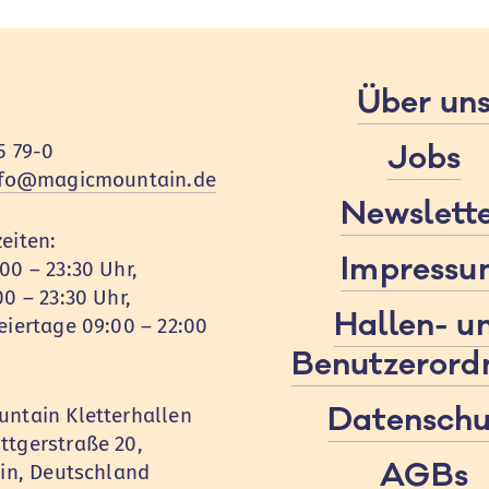
Über un
Jobs
5 79-0
nfo@magicmountain.de
Newslett
eiten:
Impressu
00 – 23:30 Uhr,
00 – 23:30 Uhr,
Hallen- u
eiertage 09:00 – 22:00
Benutzerord
Datenschu
ntain Kletterhallen
tgerstraße 20,
AGBs
lin, Deutschland