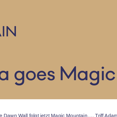
 goes Magic
 Dawn Wall folgt jetzt Magic Mountain…. Triff Ada