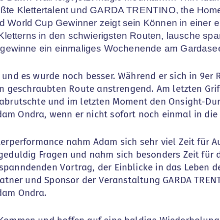
ößte Klettertalent und GARDA TRENTINO, the Home
d World Cup Gewinner zeigt sein Können in einer e
s Kletterns in den schwierigsten Routen, lausche sp
und gewinne ein einmaliges Wochenende am Gardas
 und es wurde noch besser. Während er sich in 9er
hn geschraubten Route anstrengend. Am letzten Grif
abrutschte und im letzten Moment den Onsight-Dur
am Ondra, wenn er nicht sofort noch einmal in die
terperformance nahm Adam sich sehr viel Zeit für
geduldig Fragen und nahm sich besonders Zeit für 
panndenden Vortrag, der Einblicke in das Leben des
 Patner und Sponsor der Veranstaltung GARDA TRENTI
dam Ondra.