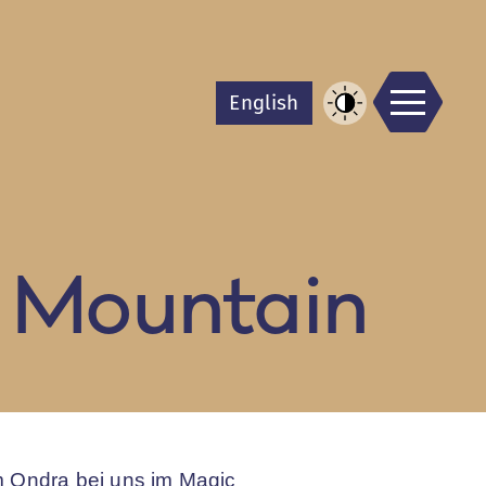
Men
En
glish
Kontrast
erhöhen
 Mountain
m Ondra bei uns im Magic